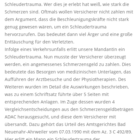
Schleudertrauma. Wer dies je erlebt hat weiß, wie stark die
Schmerzen sind. Oftmals wollen Versicherer nicht zahlen mit
dem Argument, dass die Beschleunigungskräfte nicht stark
genug gewesen wären, um ein Schleudertrauma
hervorzurufen. Das bedeutet dann viel Ärger und eine große
Enttäuschung für den Verletzten.
Infolge eines Verkehrsunfalls erlitt unsere Mandantin ein
Schleudertrauma. Nun musste der Versicherer überzeugt
werden, ein angemessenes Schmerzensgeld zu zahlen. Dies
bedeutete das Besorgen von medizinischen Unterlagen, das
Aufführen der Arztbesuche und der Physiotherapien. Des
Weiteren wurden im Detail die Auswirkungen beschrieben,
was zu einem Schriftsatz führte über 5 Seiten mit
entsprechenden Anlagen. Im Zuge dessen wurden 4
Vergleichsentscheidungen aus den Schmerzensgeldbeträgen
ADAC
herausgesucht, und diese dem Versicherer mit
übersandt. Dazu gehört das Urteil des Amtsgerichtes Bad
Neuenahr-Ahrweiler vom 07.03.1990 mit dem Az. 3 C 492/89.
Hier erlitt ein Mann ein Schleudertrauma der