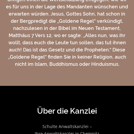
es für uns in der Lage des Mandanten wünschen und
erwarten würden. Jesus, Gottes Sohn, hat schon in
der Bergpredigt die „Goldene Regel“ verkündigt,
nachzulesen in der Bibel im Neuen Testament,
Matthäus 7 Vers 12, wo er sagte: „Alles nun, was ihr
wollt, dass euch die Leute tun sollen, das tut ihnen
auch! Das ist das Gesetz und die Propheten.“ Diese
„Goldene Regel“ finden Sie in keiner Religion, auch
nicht im Islam, Buddhismus oder Hinduismus.
Über die Kanzlei
Schulte Anwaltskanzlei –
Ihre Anwaltskanzlei in Chemnitz