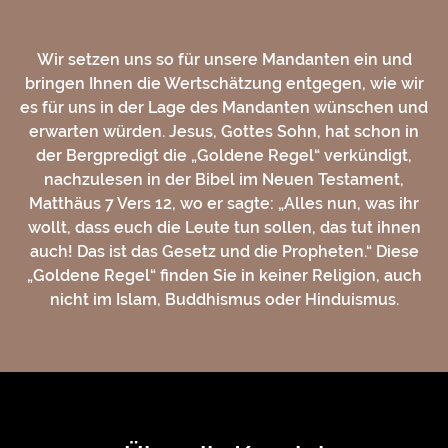
Wir setzen uns so für unsere Mandanten ein und
bringen Ihnen die Wertschätzung entgegen, wie wir
es für uns in der Lage des Mandanten wünschen und
erwarten würden. Jesus, Gottes Sohn, hat schon in
der Bergpredigt die „Goldene Regel“ verkündigt,
nachzulesen in der Bibel im Neuen Testament,
Matthäus 7 Vers 12, wo er sagte: „Alles nun, was ihr
wollt, dass euch die Leute tun sollen, das tut ihnen
auch! Das ist das Gesetz und die Propheten.“ Diese
„Goldene Regel“ finden Sie in keiner Religion, auch
nicht im Islam, Buddhismus oder Hinduismus.