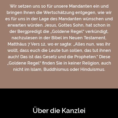
Wir setzen uns so für unsere Mandanten ein und
bringen Ihnen die Wertschätzung entgegen, wie wir
es für uns in der Lage des Mandanten wünschen und
erwarten würden. Jesus, Gottes Sohn, hat schon in
der Bergpredigt die „Goldene Regel“ verkündigt,
nachzulesen in der Bibel im Neuen Testament,
Matthäus 7 Vers 12, wo er sagte: „Alles nun, was ihr
wollt, dass euch die Leute tun sollen, das tut ihnen
auch! Das ist das Gesetz und die Propheten.“ Diese
„Goldene Regel“ finden Sie in keiner Religion, auch
nicht im Islam, Buddhismus oder Hinduismus.
Über die Kanzlei