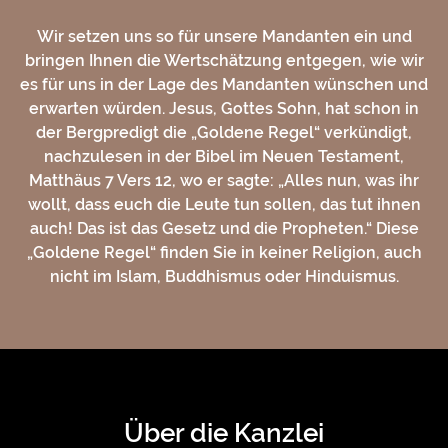
Wir setzen uns so für unsere Mandanten ein und
bringen Ihnen die Wertschätzung entgegen, wie wir
es für uns in der Lage des Mandanten wünschen und
erwarten würden. Jesus, Gottes Sohn, hat schon in
der Bergpredigt die „Goldene Regel“ verkündigt,
nachzulesen in der Bibel im Neuen Testament,
Matthäus 7 Vers 12, wo er sagte: „Alles nun, was ihr
wollt, dass euch die Leute tun sollen, das tut ihnen
auch! Das ist das Gesetz und die Propheten.“ Diese
„Goldene Regel“ finden Sie in keiner Religion, auch
nicht im Islam, Buddhismus oder Hinduismus.
Über die Kanzlei