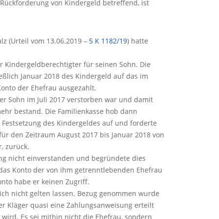
e Rückforderung von Kindergeld betreffend, ist
lz (Urteil vom 13.06.2019 –
5 K 1182/19
) hatte
r Kindergeldberechtigter für seinen Sohn. Die
ießlich Januar 2018 des Kindergeld auf das im
onto der Ehefrau ausgezahlt.
der Sohn im Juli 2017 verstorben war und damit
mehr bestand. Die Familienkasse hob dann
 Festsetzung des Kindergeldes auf und forderte
 für den Zeitraum August 2017 bis Januar 2018 von
, zurück.
ng nicht einverstanden und begründete dies
 das Konto der von ihm getrenntlebenden Ehefrau
nto habe er keinen Zugriff.
tlich nicht gelten lassen. Bezug genommen wurde
er Kläger quasi eine Zahlungsanweisung erteilt
 wird. Es sei mithin nicht die Ehefrau, sondern