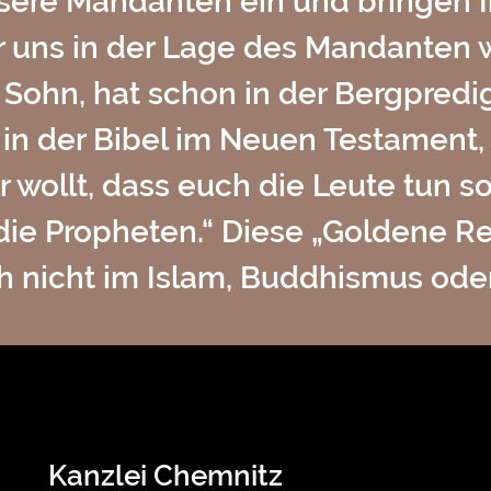
nsere Mandanten ein und bringen
ür uns in der Lage des Mandante
 Sohn, hat schon in der Bergpredi
in der Bibel im Neuen Testament, 
hr wollt, dass euch die Leute tun so
die Propheten.“ Diese „Goldene Reg
ch nicht im Islam, Buddhismus ode
Kanzlei Chemnitz