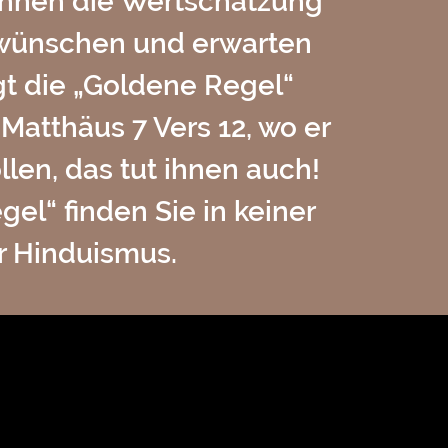
 Ihnen die Wertschätzung
n wünschen und erwarten
gt die „Goldene Regel“
Matthäus 7 Vers 12, wo er
llen, das tut ihnen auch!
el“ finden Sie in keiner
r Hinduismus.