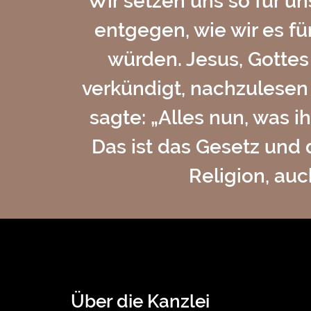
Wir setzen uns so für u
entgegen, wie wir es f
würden. Jesus, Gottes
verkündigt, nachzulesen 
sagte: „Alles nun, was i
Das ist das Gesetz und 
Religion, au
Über die Kanzlei