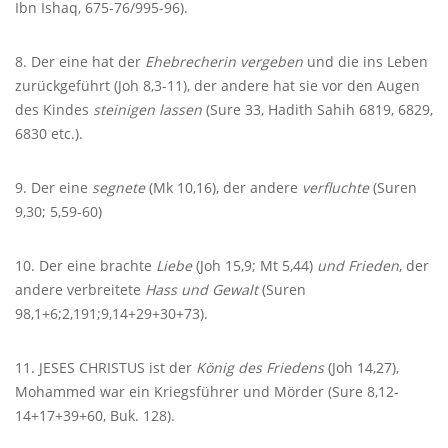
Ibn Ishaq, 675-76/995-96).
8. Der eine hat der
Ehebrecherin vergeben
und die ins Leben
zurückgeführt (Joh 8,3-11), der andere hat sie vor den Augen
des Kindes
steinigen lassen
(Sure 33, Hadith Sahih 6819, 6829,
6830 etc.).
9. Der eine
segnete
(Mk 10,16), der andere
verfluchte
(Suren
9,30; 5,59-60)
10. Der eine brachte
Liebe
(Joh 15,9; Mt 5,44)
und Frieden
, der
andere verbreitete
Hass und Gewalt
(Suren
98,1+6;2,191;9,14+29+30+73).
11.
JESES
CHRISTUS
ist der
König des Friedens
(Joh 14,27),
Mohammed war ein Kriegsführer und Mörder (Sure 8,12-
14+17+39+60, Buk. 128).