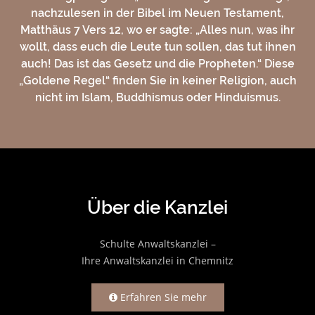
nachzulesen in der Bibel im Neuen Testament,
Matthäus 7 Vers 12, wo er sagte: „Alles nun, was ihr
wollt, dass euch die Leute tun sollen, das tut ihnen
auch! Das ist das Gesetz und die Propheten.“ Diese
„Goldene Regel“ finden Sie in keiner Religion, auch
nicht im Islam, Buddhismus oder Hinduismus.
Über die Kanzlei
Schulte Anwaltskanzlei –
Ihre Anwaltskanzlei in Chemnitz
Erfahren Sie mehr