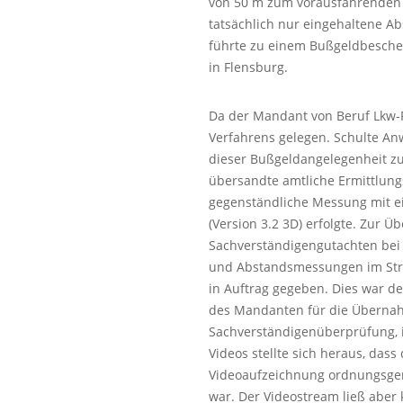
von 50 m zum vorausfahrenden 
tatsächlich nur eingehaltene 
führte zu einem Bußgeldbesche
in Flensburg.
Da der Mandant von Beruf Lkw-Fa
Verfahrens gelegen. Schulte Anw
dieser Bußgeldangelegenheit zu
übersandte amtliche Ermittlungs
gegenständliche Messung mit e
(Version 3.2 3D) erfolgte. Zur 
Sachverständigengutachten bei
und Abstandsmessungen im Str
in Auftrag gegeben. Dies war d
des Mandanten für die Übernah
Sachverständigenüberprüfung, 
Videos stellte sich heraus, das
Videoaufzeichnung ordnungsge
war. Der Videostream ließ aber 