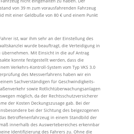
Fahrzeug nicht eingehalten zu haben. Der
Abstand von 39 m zum vorausfahrenden Fahrzeug
id mit einer Geldbuße von 80 € und einem Punkt
hrer ist, war ihm sehr an der Einstellung des
altskanzlei wurde beauftragt, die Verteidigung in
 übernehmen. Mit Einsicht in die auf Antrag
akte konnte festgestellt werden, dass die
inem Verkehrs-Kontroll-System vom Typ
VKS
3.0
Überprüfung des Messverfahrens haben wir ein
 einem Sachverständigen für Geschwindigkeits-
aßenverkehr sowie Rotlichtüberwachungsanlagen
eswegen möglich, da der Rechtsschutzversicherer
me der Kosten Deckungszusage gab. Bei der
insbesondere bei der Sichtung des beigezogenen
s das Betroffenenfahrzeug in einem Standbild der
mäß innerhalb des Auswertebereiches erkennbar
keine Identifizierung des Fahrers zu. Ohne die