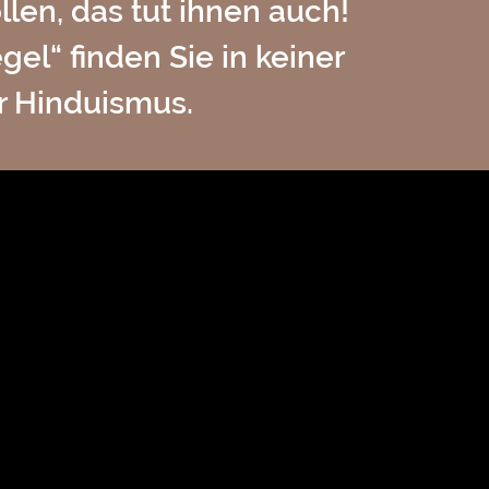
llen, das tut ihnen auch!
el“ finden Sie in keiner
r Hinduismus.