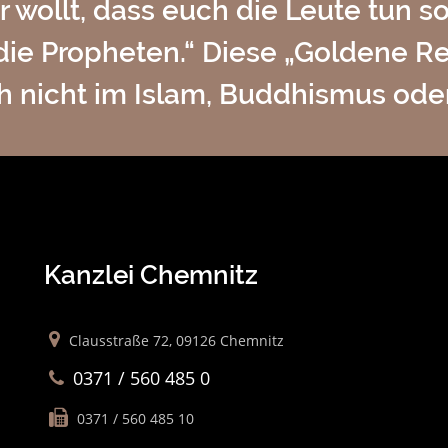
hr wollt, dass euch die Leute tun so
die Propheten.“ Diese „Goldene Reg
ch nicht im Islam, Buddhismus ode
Kanzlei Chemnitz
Clausstraße 72, 09126 Chemnitz
0371 / 560 485 0
0371 / 560 485 10