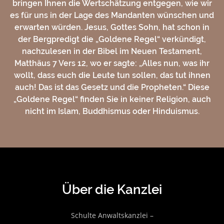
bringen Ihnen die Wertschätzung entgegen, wie wir
es für uns in der Lage des Mandanten wünschen und
erwarten würden. Jesus, Gottes Sohn, hat schon in
der Bergpredigt die „Goldene Regel“ verkündigt,
nachzulesen in der Bibel im Neuen Testament,
Matthäus 7 Vers 12, wo er sagte: „Alles nun, was ihr
wollt, dass euch die Leute tun sollen, das tut ihnen
auch! Das ist das Gesetz und die Propheten.“ Diese
„Goldene Regel“ finden Sie in keiner Religion, auch
nicht im Islam, Buddhismus oder Hinduismus.
Über die Kanzlei
Schulte Anwaltskanzlei –