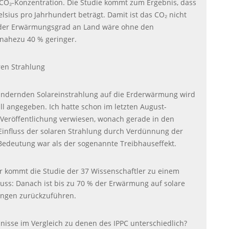
 CO₂-Konzentration. Die Studie kommt zum Ergebnis, dass
elsius pro Jahrhundert beträgt. Damit ist das CO₂ nicht
 der Erwärmungsgrad an Land wäre ohne den
nahezu 40 % geringer.
ren Strahlung
 ändernden Solareinstrahlung auf die Erderwärmung wird
l angegeben. Ich hatte schon im letzten August-
Veröffentlichung verwiesen, wonach gerade in den
 Einfluss der solaren Strahlung durch Verdünnung der
Bedeutung war als der sogenannte Treibhauseffekt.
or kommt die Studie der 37 Wissenschaftler zu einem
luss: Danach ist bis zu 70 % der Erwärmung auf solare
ngen zurückzuführen.
nisse im Vergleich zu denen des
IPPC
unterschiedlich?