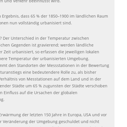
 und Verkehr beeinflusst wird.
 Ergebnis, dass 65 % der 1850–1900 im ländlichen Raum
onen nun vollständig urbanisiert sind.
g? Der Unterschied in der Temperatur zwischen
ichen Gegenden ist gravierend; werden ländliche
Zeit urbanisiert, so erfassen die jeweiligen lokalen
here Temperatur der urbanisierten Umgebung.
mt den Standorten der Messstationen in der Bewertung
uranstiegs eine bedeutendere Rolle zu, als bisher
Verhältnis von Messtationen auf dem Land und in der
ender Städte um 65 % zugunsten der Städte verschoben
en Einfluss auf die Ursachen der globalen
ng.
r Erwärmung der letzten 150 Jahre in Europa,
USA
und vor
er Veränderung der Umgebung geschuldet und nicht